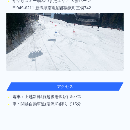
かぐらスキー場みつまたエリア 大会バーン
〒949-6211 新潟県南魚沼郡湯沢町三俣742
アクセス
電車：上越新幹線(越後湯沢駅) ＆バス
車：関越自動車道(湯沢IC)降りて15分