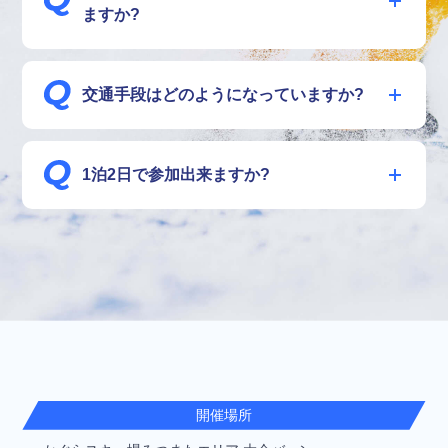
ますか?
かぐらスキー場またはスキー場近隣でレンタル可能で
す。
交通手段はどのようになっていますか?
電車-上越新幹線(越後湯沢駅) ＆バス
車-関越自動車道(湯沢IC)降りて15分
1泊2日で参加出来ますか?
はい。
ご要望がありましたら提携宿をご紹介出来ます。
開催場所